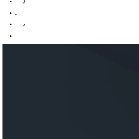
3
...
5