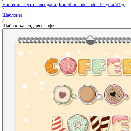
Настенные фотокалендари [frontShortcode code=ТекущийГод]
/
Шаблоны
/
Шаблон календаря с кофе