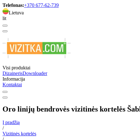
Telefonas:
+370 677-62-739
Lietuva
lit
Visi produktai
Dizaineris
Downloader
Informacija
Kontaktai
Oro linijų bendrovės vizitinės kortelės Ša
Į pradžią
/
Vizitinės kortelės
/