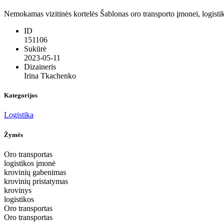
Nemokamas vizitinės kortelės Šablonas oro transporto įmonei, logistiko
ID
151106
Sukūrė
2023-05-11
Dizaineris
Irina Tkachenko
Kategorijos
Logistika
Žymės
Oro transportas
logistikos įmonė
krovinių gabenimas
krovinių pristatymas
krovinys
logistikos
Oro transportas
Oro transportas