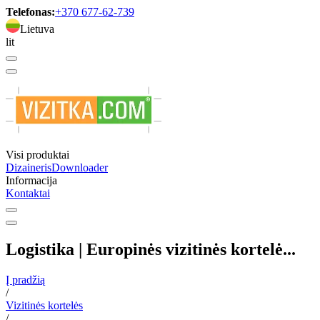
Telefonas:
+370 677-62-739
Lietuva
lit
Visi produktai
Dizaineris
Downloader
Informacija
Kontaktai
Logistika | Europinės vizitinės kortelė...
Į pradžią
/
Vizitinės kortelės
/