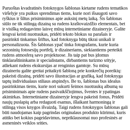
Paruoštas kvadratinės fotoknygos šablonas kietame rudens tematikos
viršelyje yra puikus sprendimas tiems, kurie nori išsaugoti savo
ryškius ir šiltus prisiminimus apie auksinį metų laiką. Šis šablonas
siūlo ne tik stilingą dizainą su rudens kraštovaizdžio elementais, bet
ir visišką redagavimo laisvę mūsų internetiniame dizaineryje. Galite
lengvai keisti nuotraukas, pridėti teksto blokus su parašais ir
pasirinkti tinkamus šriftus, kad fotoknyga būtų tikrai unikali ir
personalizuota. Šis šablonas ypač tinka fotografams, kurie kuria
sezoninių fotosesijų portfelį, ir dizaineriams, siekiantiems perteikti
rudens atmosferą savo projektuose. Jis taip pat bus įdomus
tinklaraštininkams ir specialistams, dirbantiems turizmo srityje,
atliekant rudens ekskursijas ar renginius gamtoje. Su mūsų
dizaineriu galite greitai pritaikyti šabloną prie konkrečių poreikių:
pakeisti dizainą, pridėti savo iliustracijas ar grafiką, kad fotoknyga
taptų individualaus stiliaus atspindys. Be to, šablonas bus idealus
pasirinkimas tiems, kurie nori sukurti šeimos nuotraukų albumą su
prisiminimais apie rudens pasivaikščiojimus, šventes ir ypatingas
akimirkas. Internetiniame dizaineryje lengva pakeisti fonus, Pridėti
naujų puslapių arba redaguoti esamus, išlaikant harmoningą ir
stilingą visos knygos išvaizdą. Taigi rudens fotoknygos šablonas gali
būti naudojamas kaip pagrindas originalaus produkto kūrimui, kuris
atitiks bet kokius pageidavimus, nepriklausomai nuo profesinės ar
asmeninės veiklos srities.