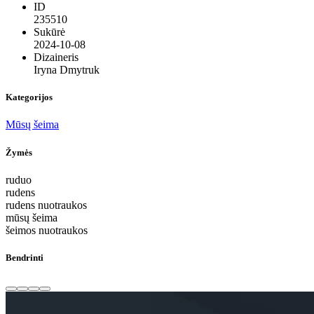
ID
235510
Sukūrė
2024-10-08
Dizaineris
Iryna Dmytruk
Kategorijos
Mūsų šeima
Žymės
ruduo
rudens
rudens nuotraukos
mūsų šeima
šeimos nuotraukos
Bendrinti