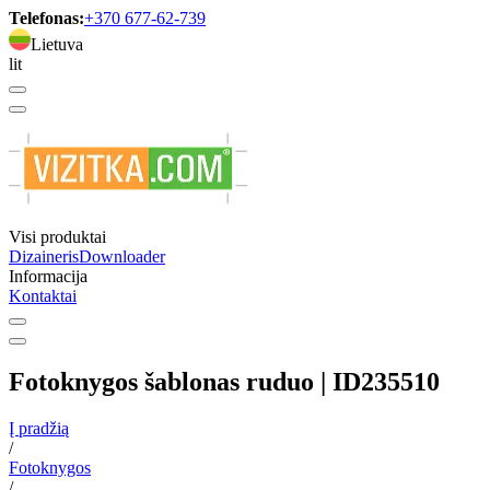
Telefonas:
+370 677-62-739
Lietuva
lit
Visi produktai
Dizaineris
Downloader
Informacija
Kontaktai
Fotoknygos šablonas ruduo | ID235510
Į pradžią
/
Fotoknygos
/