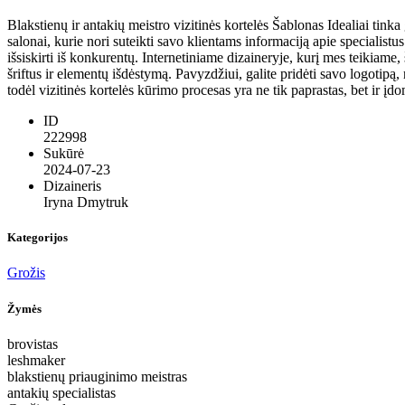
Blakstienų ir antakių meistro vizitinės kortelės Šablonas Idealiai tinka g
salonai, kurie nori suteikti savo klientams informaciją apie specialistu
išsiskirti iš konkurentų. Internetiniame dizaineryje, kurį mes teikiame
šriftus ir elementų išdėstymą. Pavyzdžiui, galite pridėti savo logotipą, 
todėl vizitinės kortelės kūrimo procesas yra ne tik paprastas, bet ir įd
ID
222998
Sukūrė
2024-07-23
Dizaineris
Iryna Dmytruk
Kategorijos
Grožis
Žymės
brovistas
leshmaker
blakstienų priauginimo meistras
antakių specialistas