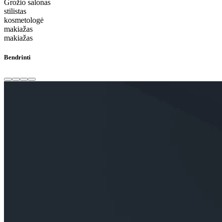
Grožio salonas
stilistas
kosmetologė
makiažas
makiažas
Bendrinti