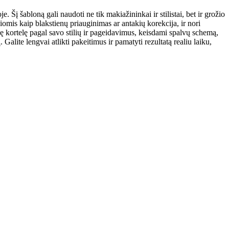
e. Šį šabloną gali naudoti ne tik makiažininkai ir stilistai, bet ir grožio
kiomis kaip blakstienų priauginimas ar antakių korekcija, ir nori
inę kortelę pagal savo stilių ir pageidavimus, keisdami spalvų schemą,
 Galite lengvai atlikti pakeitimus ir pamatyti rezultatą realiu laiku,