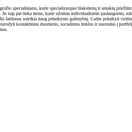
rožio specialistams, kurie specializuojasi blakstienų ir antakių priežiūroj
s. Jis taip pat tinka tiems, kurie užsiima individualiomis paslaugomis, to
, šis šablonas suteikia daug pritaikymo galimybių. Galite pritaikyti vizit
nurodyti kontaktinius duomenis, socialinius tinklus ir nuorodas į portfelį.
omus.