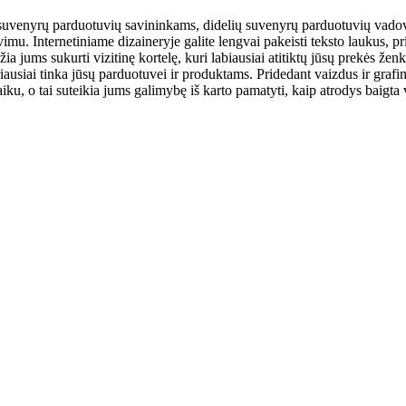
 suvenyrų parduotuvių savininkams, didelių suvenyrų parduotuvių vadova
avimu. Internetiniame dizaineryje galite lengvai pakeisti teksto laukus
idžia jums sukurti vizitinę kortelę, kuri labiausiai atitiktų jūsų prekės ženk
riausiai tinka jūsų parduotuvei ir produktams. Pridedant vaizdus ir grafin
laiku, o tai suteikia jums galimybę iš karto pamatyti, kaip atrodys baigt