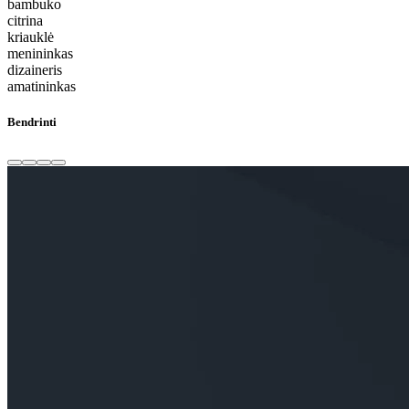
bambuko
citrina
kriauklė
menininkas
dizaineris
amatininkas
Bendrinti