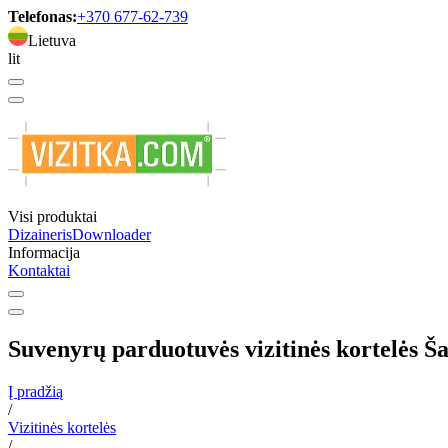
Telefonas:
+370 677-62-739
Lietuva
lit
Visi produktai
Dizaineris
Downloader
Informacija
Kontaktai
Suvenyrų parduotuvės vizitinės kortelės Š
Į pradžią
/
Vizitinės kortelės
/