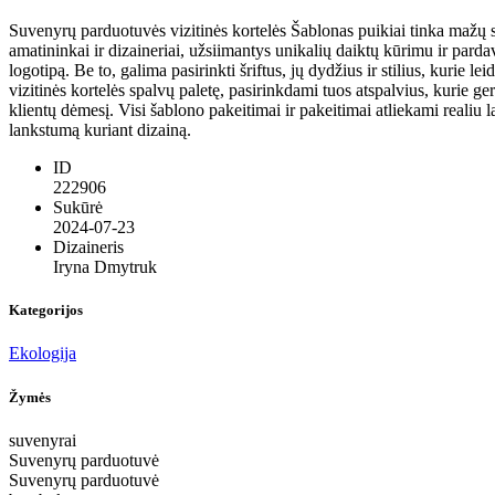
Suvenyrų parduotuvės vizitinės kortelės Šablonas puikiai tinka mažų
amatininkai ir dizaineriai, užsiimantys unikalių daiktų kūrimu ir pard
logotipą. Be to, galima pasirinkti šriftus, jų dydžius ir stilius, kurie le
vizitinės kortelės spalvų paletę, pasirinkdami tuos atspalvius, kurie ge
klientų dėmesį. Visi šablono pakeitimai ir pakeitimai atliekami realiu 
lankstumą kuriant dizainą.
ID
222906
Sukūrė
2024-07-23
Dizaineris
Iryna Dmytruk
Kategorijos
Ekologija
Žymės
suvenyrai
Suvenyrų parduotuvė
Suvenyrų parduotuvė