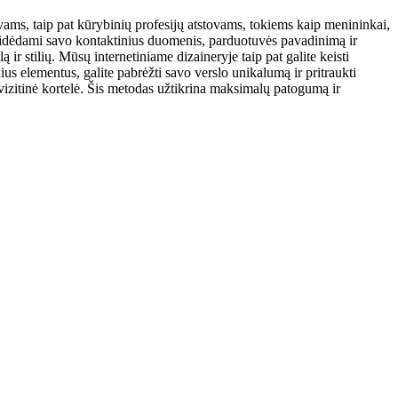
ms, taip pat kūrybinių profesijų atstovams, tokiems kaip menininkai,
, pridėdami savo kontaktinius duomenis, parduotuvės pavadinimą ir
lą ir stilių. Mūsų internetiniame dizaineryje taip pat galite keisti
ius elementus, galite pabrėžti savo verslo unikalumą ir pritraukti
a vizitinė kortelė. Šis metodas užtikrina maksimalų patogumą ir