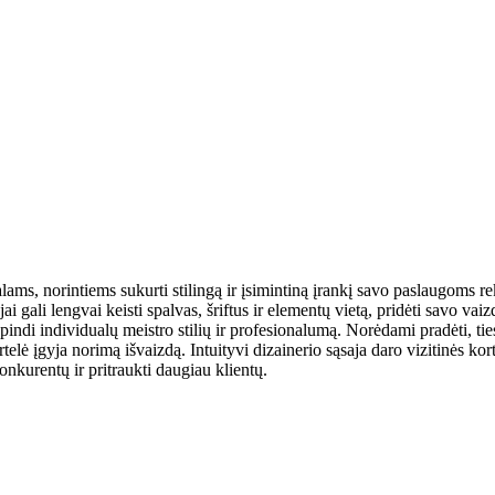
lams, norintiems sukurti stilingą ir įsimintiną įrankį savo paslaugoms r
ai gali lengvai keisti spalvas, šriftus ir elementų vietą, pridėti savo vai
 atspindi individualų meistro stilių ir profesionalumą. Norėdami pradėti, t
rtelė įgyja norimą išvaizdą. Intuityvi dizainerio sąsaja daro vizitinės k
konkurentų ir pritraukti daugiau klientų.