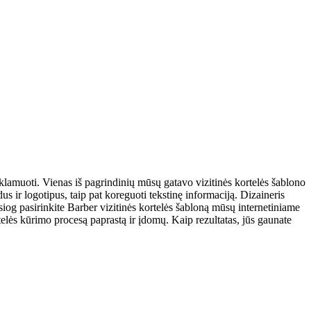
eklamuoti. Vienas iš pagrindinių mūsų gatavo vizitinės kortelės šablono
zdus ir logotipus, taip pat koreguoti tekstinę informaciją. Dizaineris
iesiog pasirinkite Barber vizitinės kortelės šabloną mūsų internetiniame
ortelės kūrimo procesą paprastą ir įdomų. Kaip rezultatas, jūs gaunate