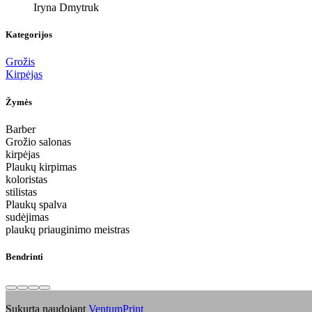
Iryna Dmytruk
Kategorijos
Grožis
Kirpėjas
Žymės
Barber
Grožio salonas
kirpėjas
Plaukų kirpimas
koloristas
stilistas
Plaukų spalva
sudėjimas
plaukų priauginimo meistras
Bendrinti
Sukurta naudojant
VentumPrint