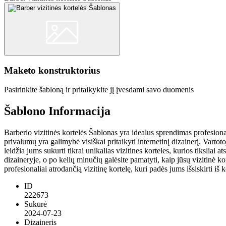
Maketo konstruktorius
Pasirinkite šabloną ir pritaikykite jį įvesdami savo duomenis
Šablono Informacija
Barberio vizitinės kortelės Šablonas yra idealus sprendimas profesiona
privalumų yra galimybė visiškai pritaikyti internetinį dizainerį. Vartotoj
leidžia jums sukurti tikrai unikalias vizitines korteles, kurios tiksliai
dizaineryje, o po kelių minučių galėsite pamatyti, kaip jūsų vizitinė ko
profesionaliai atrodančią vizitinę kortelę, kuri padės jums išsiskirti iš 
ID
222673
Sukūrė
2024-07-23
Dizaineris