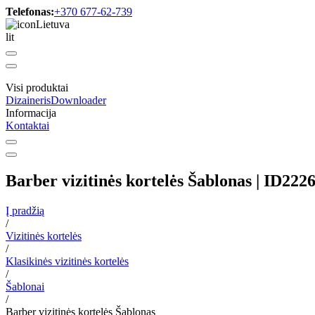
Telefonas:
+370 677-62-739
Lietuva
lit
Visi produktai
Dizaineris
Downloader
Informacija
Kontaktai
Barber vizitinės kortelės Šablonas | ID222
Į pradžią
/
Vizitinės kortelės
/
Klasikinės vizitinės kortelės
/
Šablonai
/
Barber vizitinės kortelės Šablonas