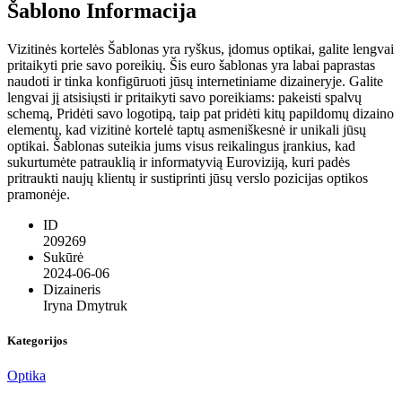
Šablono Informacija
Vizitinės kortelės Šablonas yra ryškus, įdomus optikai, galite lengvai
pritaikyti prie savo poreikių. Šis euro šablonas yra labai paprastas
naudoti ir tinka konfigūruoti jūsų internetiniame dizaineryje. Galite
lengvai jį atsisiųsti ir pritaikyti savo poreikiams: pakeisti spalvų
schemą, Pridėti savo logotipą, taip pat pridėti kitų papildomų dizaino
elementų, kad vizitinė kortelė taptų asmeniškesnė ir unikali jūsų
optikai. Šablonas suteikia jums visus reikalingus įrankius, kad
sukurtumėte patrauklią ir informatyvią Euroviziją, kuri padės
pritraukti naujų klientų ir sustiprinti jūsų verslo pozicijas optikos
pramonėje.
ID
209269
Sukūrė
2024-06-06
Dizaineris
Iryna Dmytruk
Kategorijos
Optika