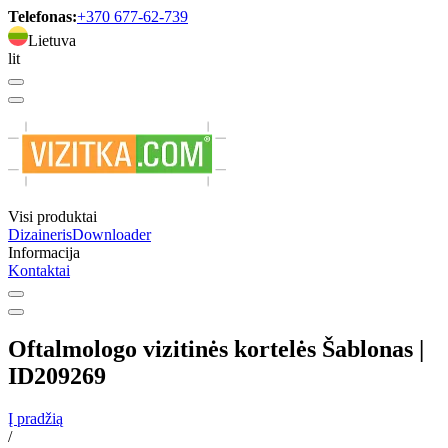
Telefonas:
+370 677-62-739
Lietuva
lit
Visi produktai
Dizaineris
Downloader
Informacija
Kontaktai
Oftalmologo vizitinės kortelės Šablonas |
ID209269
Į pradžią
/