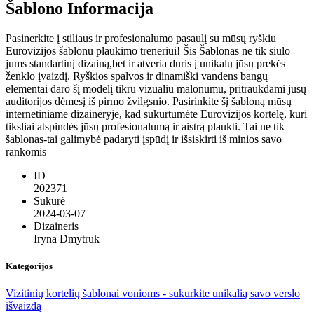
Šablono Informacija
Pasinerkite į stiliaus ir profesionalumo pasaulį su mūsų ryškiu
Eurovizijos šablonu plaukimo treneriui! Šis Šablonas ne tik siūlo
jums standartinį dizainą,bet ir atveria duris į unikalų jūsų prekės
ženklo įvaizdį. Ryškios spalvos ir dinamiški vandens bangų
elementai daro šį modelį tikru vizualiu malonumu, pritraukdami jūsų
auditorijos dėmesį iš pirmo žvilgsnio. Pasirinkite šį šabloną mūsų
internetiniame dizaineryje, kad sukurtumėte Eurovizijos kortelę, kuri
tiksliai atspindės jūsų profesionalumą ir aistrą plaukti. Tai ne tik
šablonas-tai galimybė padaryti įspūdį ir išsiskirti iš minios savo
rankomis
ID
202371
Sukūrė
2024-03-07
Dizaineris
Iryna Dmytruk
Kategorijos
Vizitinių kortelių šablonai vonioms - sukurkite unikalią savo verslo
išvaizdą