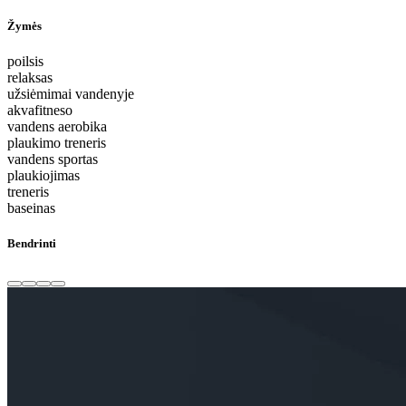
Žymės
poilsis
relaksas
užsiėmimai vandenyje
akvafitneso
vandens aerobika
plaukimo treneris
vandens sportas
plaukiojimas
treneris
baseinas
Bendrinti