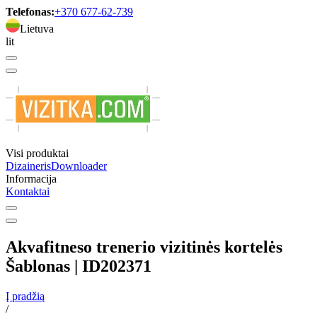
Telefonas:
+370 677-62-739
Lietuva
lit
Visi produktai
Dizaineris
Downloader
Informacija
Kontaktai
Akvafitneso trenerio vizitinės kortelės
Šablonas | ID202371
Į pradžią
/