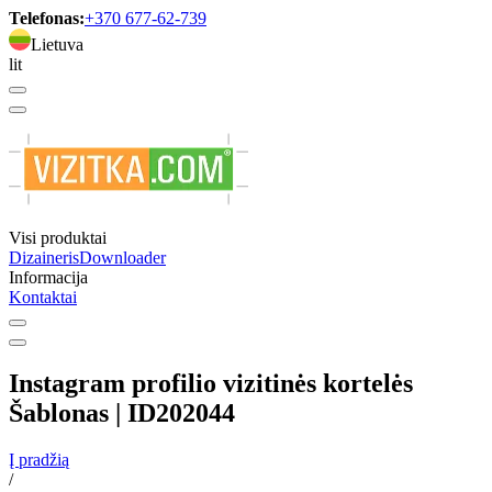
Telefonas:
+370 677-62-739
Lietuva
lit
Visi produktai
Dizaineris
Downloader
Informacija
Kontaktai
Instagram profilio vizitinės kortelės
Šablonas | ID202044
Į pradžią
/