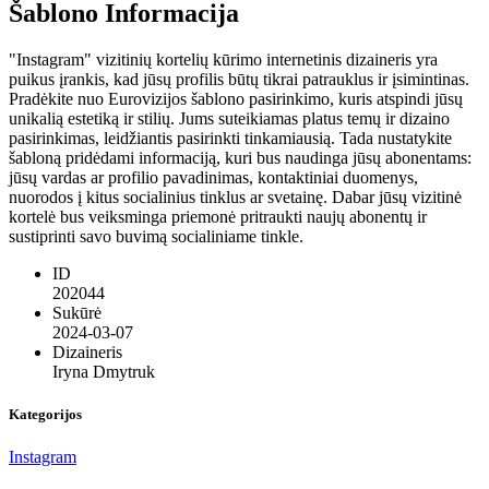
Šablono Informacija
"Instagram" vizitinių kortelių kūrimo internetinis dizaineris yra
puikus įrankis, kad jūsų profilis būtų tikrai patrauklus ir įsimintinas.
Pradėkite nuo Eurovizijos šablono pasirinkimo, kuris atspindi jūsų
unikalią estetiką ir stilių. Jums suteikiamas platus temų ir dizaino
pasirinkimas, leidžiantis pasirinkti tinkamiausią. Tada nustatykite
šabloną pridėdami informaciją, kuri bus naudinga jūsų abonentams:
jūsų vardas ar profilio pavadinimas, kontaktiniai duomenys,
nuorodos į kitus socialinius tinklus ar svetainę. Dabar jūsų vizitinė
kortelė bus veiksminga priemonė pritraukti naujų abonentų ir
sustiprinti savo buvimą socialiniame tinkle.
ID
202044
Sukūrė
2024-03-07
Dizaineris
Iryna Dmytruk
Kategorijos
Instagram