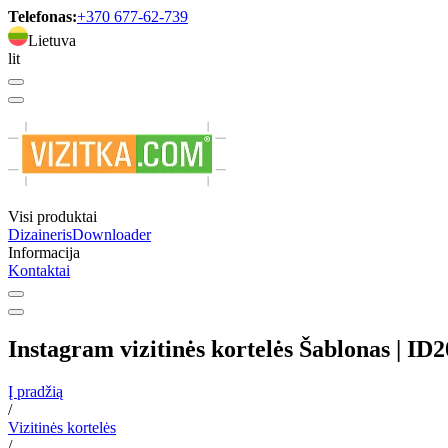
Telefonas:
+370 677-62-739
Lietuva
lit
Visi produktai
Dizaineris
Downloader
Informacija
Kontaktai
Instagram vizitinės kortelės Šablonas | ID
Į pradžią
/
Vizitinės kortelės
/