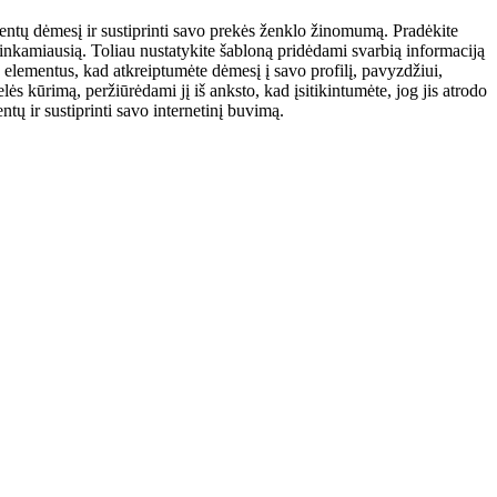
bonentų dėmesį ir sustiprinti savo prekės ženklo žinomumą. Pradėkite
 tinkamiausią. Toliau nustatykite šabloną pridėdami svarbią informaciją
 elementus, kad atkreiptumėte dėmesį į savo profilį, pavyzdžiui,
ės kūrimą, peržiūrėdami jį iš anksto, kad įsitikintumėte, jog jis atrodo
ntų ir sustiprinti savo internetinį buvimą.