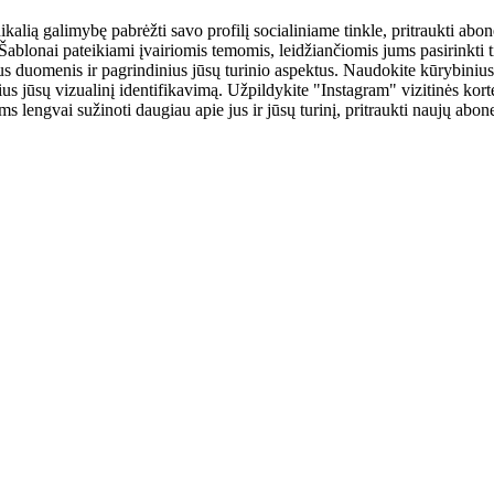
unikalią galimybę pabrėžti savo profilį socialiniame tinkle, pritraukti a
. Šablonai pateikiami įvairiomis temomis, leidžiančiomis jums pasirinkti
us duomenis ir pagrindinius jūsų turinio aspektus. Naudokite kūrybinius
us jūsų vizualinį identifikavimą. Užpildykite "Instagram" vizitinės kortel
s lengvai sužinoti daugiau apie jus ir jūsų turinį, pritraukti naujų abone