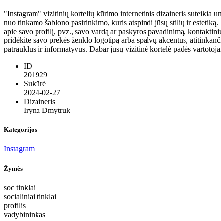
"Instagram" vizitinių kortelių kūrimo internetinis dizaineris suteikia 
nuo tinkamo šablono pasirinkimo, kuris atspindi jūsų stilių ir estetiką
apie savo profilį, pvz., savo vardą ar paskyros pavadinimą, kontaktini
pridėkite savo prekės ženklo logotipą arba spalvų akcentus, atitinkanči
patrauklus ir informatyvus. Dabar jūsų vizitinė kortelė padės vartotojam
ID
201929
Sukūrė
2024-02-27
Dizaineris
Iryna Dmytruk
Kategorijos
Instagram
Žymės
soc tinklai
socialiniai tinklai
profilis
vadybininkas