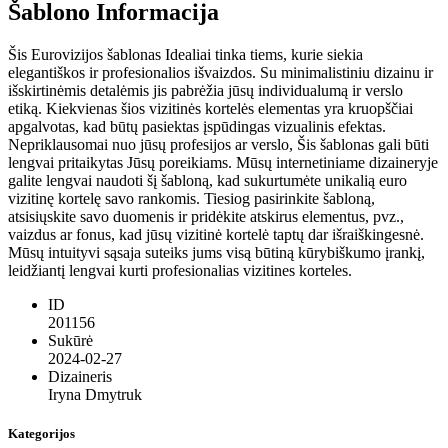
Šablono Informacija
Šis Eurovizijos šablonas Idealiai tinka tiems, kurie siekia
elegantiškos ir profesionalios išvaizdos. Su minimalistiniu dizainu ir
išskirtinėmis detalėmis jis pabrėžia jūsų individualumą ir verslo
etiką. Kiekvienas šios vizitinės kortelės elementas yra kruopščiai
apgalvotas, kad būtų pasiektas įspūdingas vizualinis efektas.
Nepriklausomai nuo jūsų profesijos ar verslo, Šis šablonas gali būti
lengvai pritaikytas Jūsų poreikiams. Mūsų internetiniame dizaineryje
galite lengvai naudoti šį šabloną, kad sukurtumėte unikalią euro
vizitinę kortelę savo rankomis. Tiesiog pasirinkite šabloną,
atsisiųskite savo duomenis ir pridėkite atskirus elementus, pvz.,
vaizdus ar fonus, kad jūsų vizitinė kortelė taptų dar išraiškingesnė.
Mūsų intuityvi sąsaja suteiks jums visą būtiną kūrybiškumo įrankį,
leidžiantį lengvai kurti profesionalias vizitines korteles.
ID
201156
Sukūrė
2024-02-27
Dizaineris
Iryna Dmytruk
Kategorijos