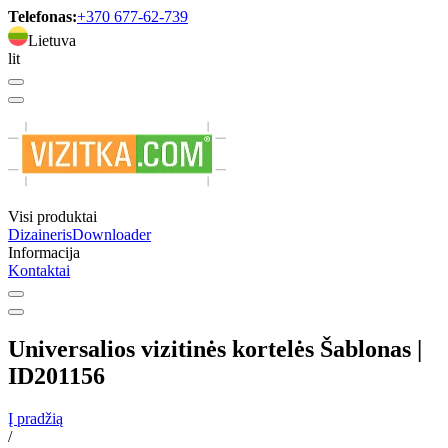
Telefonas:
+370 677-62-739
Lietuva
lit
Visi produktai
Dizaineris
Downloader
Informacija
Kontaktai
Universalios vizitinės kortelės Šablonas |
ID201156
Į pradžią
/