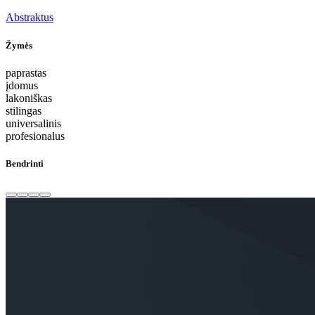
Abstraktus
Žymės
paprastas
įdomus
lakoniškas
stilingas
universalinis
profesionalus
Bendrinti