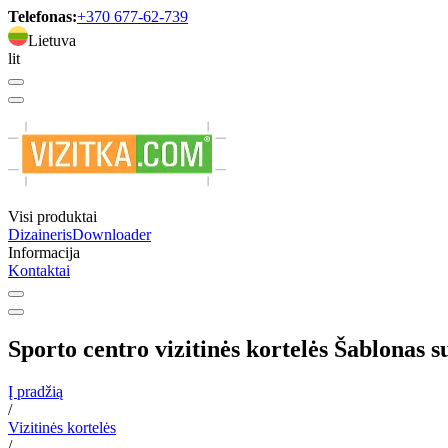
Telefonas:
+370 677-62-739
Lietuva
lit
Visi produktai
Dizaineris
Downloader
Informacija
Kontaktai
Sporto centro vizitinės kortelės Šablonas s
Į pradžią
/
Vizitinės kortelės
/