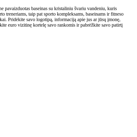
ne pavaizduotas baseinas su kristaliniu švariu vandeniu, kuris
to treneriams, taip pat sporto kompleksams, baseinams ir fitneso
ai. Pridėkite savo logotipą, informaciją apie jus ar jūsų įmonę,
ite euro vizitinę kortelę savo rankomis ir pabrėžkite savo patirtį