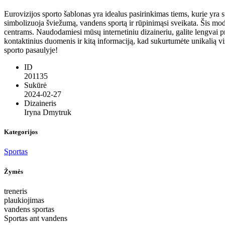
Eurovizijos sporto šablonas yra idealus pasirinkimas tiems, kurie yra s
simbolizuoja šviežumą, vandens sportą ir rūpinimąsi sveikata. Šis mod
centrams. Naudodamiesi mūsų internetiniu dizaineriu, galite lengvai pr
kontaktinius duomenis ir kitą informaciją, kad sukurtumėte unikalią viz
sporto pasaulyje!
ID
201135
Sukūrė
2024-02-27
Dizaineris
Iryna Dmytruk
Kategorijos
Sportas
Žymės
treneris
plaukiojimas
vandens sportas
Sportas ant vandens