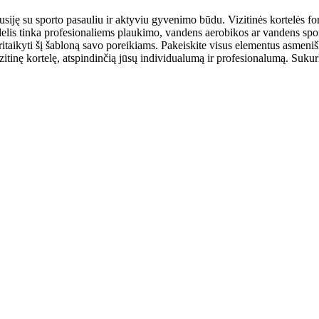
usiję su sporto pasauliu ir aktyviu gyvenimo būdu. Vizitinės kortelės fo
elis tinka profesionaliems plaukimo, vandens aerobikos ar vandens spor
itaikyti šį šabloną savo poreikiams. Pakeiskite visus elementus asmenišk
itinę kortelę, atspindinčią jūsų individualumą ir profesionalumą. Sukurk