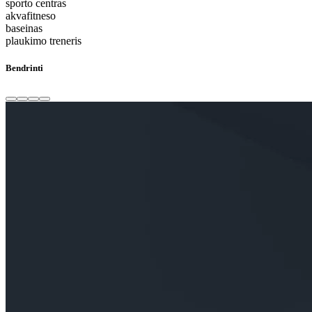
sporto centras
akvafitneso
baseinas
plaukimo treneris
Bendrinti