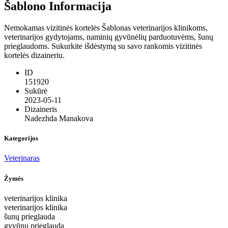
Šablono Informacija
Nemokamas vizitinės kortelės Šablonas veterinarijos klinikoms,
veterinarijos gydytojams, naminių gyvūnėlių parduotuvėms, šunų
prieglaudoms. Sukurkite išdėstymą su savo rankomis vizitinės
kortelės dizaineriu.
ID
151920
Sukūrė
2023-05-11
Dizaineris
Nadezhda Manakova
Kategorijos
Veterinaras
Žymės
veterinarijos klinika
veterinarijos klinika
šunų prieglauda
gyvūnų prieglauda