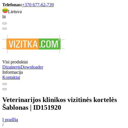
Telefonas:
+370 677-62-739
Lietuva
lit
Visi produktai
Dizaineris
Downloader
Informacija
Kontaktai
Veterinarijos klinikos vizitinės kortelės
Šablonas | ID151920
Į pradžią
/