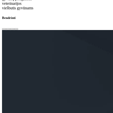
veterinarijos
viešbutis gyvūnams
Bendrinti