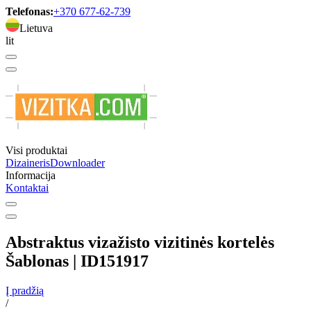
Telefonas:
+370 677-62-739
Lietuva
lit
Visi produktai
Dizaineris
Downloader
Informacija
Kontaktai
Abstraktus vizažisto vizitinės kortelės
Šablonas | ID151917
Į pradžią
/