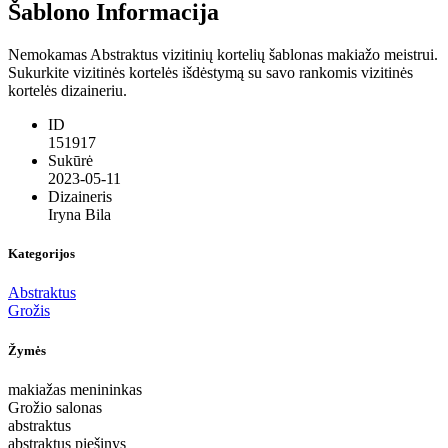
Šablono Informacija
Nemokamas Abstraktus vizitinių kortelių šablonas makiažo meistrui.
Sukurkite vizitinės kortelės išdėstymą su savo rankomis vizitinės
kortelės dizaineriu.
ID
151917
Sukūrė
2023-05-11
Dizaineris
Iryna Bila
Kategorijos
Abstraktus
Grožis
Žymės
makiažas menininkas
Grožio salonas
abstraktus
abstraktus piešinys