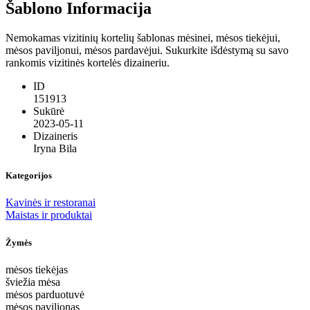
Šablono Informacija
Nemokamas vizitinių kortelių šablonas mėsinei, mėsos tiekėjui,
mėsos paviljonui, mėsos pardavėjui. Sukurkite išdėstymą su savo
rankomis vizitinės kortelės dizaineriu.
ID
151913
Sukūrė
2023-05-11
Dizaineris
Iryna Bila
Kategorijos
Kavinės ir restoranai
Maistas ir produktai
Žymės
mėsos tiekėjas
šviežia mėsa
mėsos parduotuvė
mėsos paviljonas