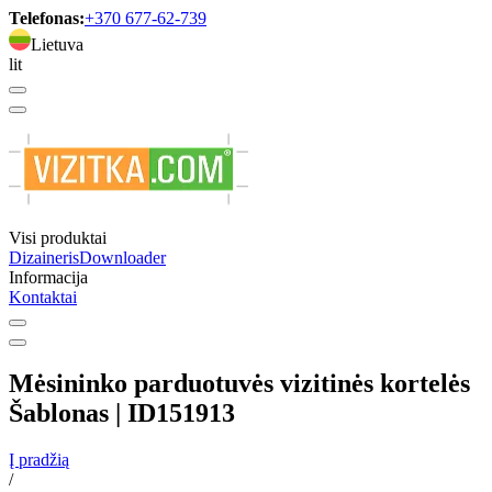
Telefonas:
+370 677-62-739
Lietuva
lit
Visi produktai
Dizaineris
Downloader
Informacija
Kontaktai
Mėsininko parduotuvės vizitinės kortelės
Šablonas | ID151913
Į pradžią
/