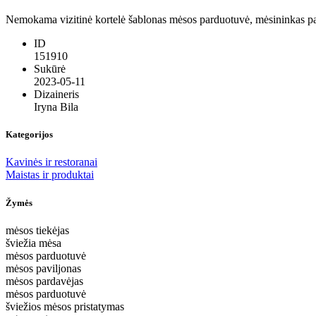
Nemokama vizitinė kortelė šablonas mėsos parduotuvė, mėsininkas pard
ID
151910
Sukūrė
2023-05-11
Dizaineris
Iryna Bila
Kategorijos
Kavinės ir restoranai
Maistas ir produktai
Žymės
mėsos tiekėjas
šviežia mėsa
mėsos parduotuvė
mėsos paviljonas
mėsos pardavėjas
mėsos parduotuvė
šviežios mėsos pristatymas