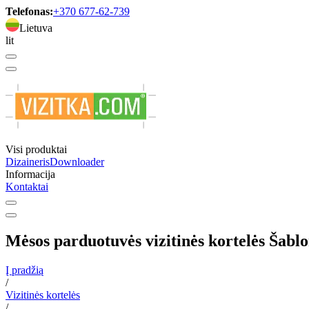
Telefonas:
+370 677-62-739
Lietuva
lit
Visi produktai
Dizaineris
Downloader
Informacija
Kontaktai
Mėsos parduotuvės vizitinės kortelės Šabl
Į pradžią
/
Vizitinės kortelės
/