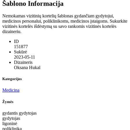
Šablono Informacija
Nemokamas vizitinių kortelių šablonas gydančiam gydytojui,
medicinos personalui, poliklinikoms, medicinos įstaigoms. Sukurkite
vizitinės kortelės išdėstymą su savo rankomis vizitinės kortelės
dizaineriu.
ID
151877
Sukūrė
2023-05-11
Dizaineris
Oksana Hukal
Kategorijos
Medicina
Žymės
gydantis gydytojas
gydytojas
ligoninė
poliklinika