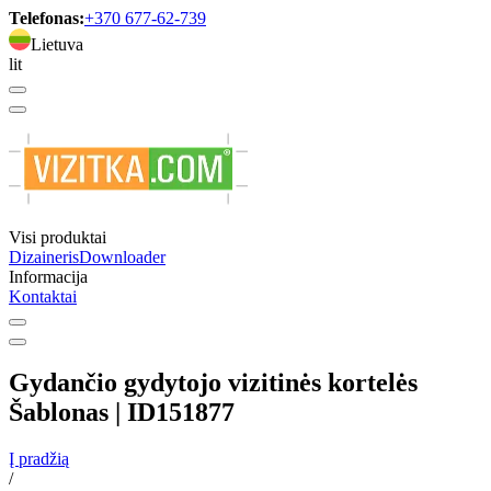
Telefonas:
+370 677-62-739
Lietuva
lit
Visi produktai
Dizaineris
Downloader
Informacija
Kontaktai
Gydančio gydytojo vizitinės kortelės
Šablonas | ID151877
Į pradžią
/