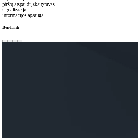
pirštų atspaudų skaitytuvas
signalizacija
informacijos apsauga
Bendrinti