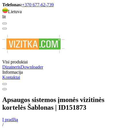
Telefonas:
+370 677-62-739
Lietuva
lit
Visi produktai
Dizaineris
Downloader
Informacija
Kontaktai
Apsaugos sistemos įmonės vizitinės
kortelės Šablonas | ID151873
Į pradžią
/