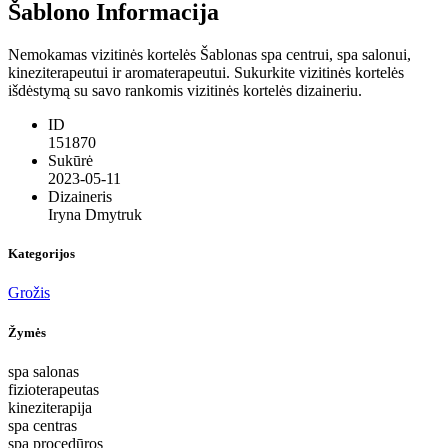
Šablono Informacija
Nemokamas vizitinės kortelės Šablonas spa centrui, spa salonui,
kineziterapeutui ir aromaterapeutui. Sukurkite vizitinės kortelės
išdėstymą su savo rankomis vizitinės kortelės dizaineriu.
ID
151870
Sukūrė
2023-05-11
Dizaineris
Iryna Dmytruk
Kategorijos
Grožis
Žymės
spa salonas
fizioterapeutas
kineziterapija
spa centras
spa procedūros