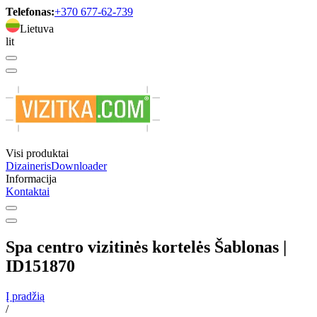
Telefonas:
+370 677-62-739
Lietuva
lit
Visi produktai
Dizaineris
Downloader
Informacija
Kontaktai
Spa centro vizitinės kortelės Šablonas |
ID151870
Į pradžią
/