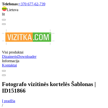
Telefonas:
+370 677-62-739
Lietuva
lit
Visi produktai
Dizaineris
Downloader
Informacija
Kontaktai
Fotografo vizitinės kortelės Šablonas |
ID151866
Į pradžią
/