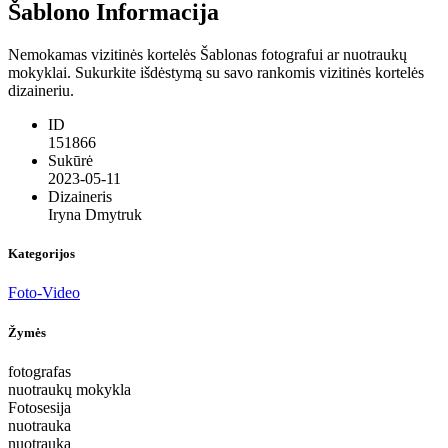
Šablono Informacija
Nemokamas vizitinės kortelės Šablonas fotografui ar nuotraukų
mokyklai. Sukurkite išdėstymą su savo rankomis vizitinės kortelės
dizaineriu.
ID
151866
Sukūrė
2023-05-11
Dizaineris
Iryna Dmytruk
Kategorijos
Foto-Video
Žymės
fotografas
nuotraukų mokykla
Fotosesija
nuotrauka
nuotrauka