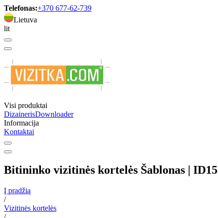
Telefonas:
+370 677-62-739
Lietuva
lit
Visi produktai
Dizaineris
Downloader
Informacija
Kontaktai
Bitininko vizitinės kortelės Šablonas | ID1
Į pradžią
/
Vizitinės kortelės
/