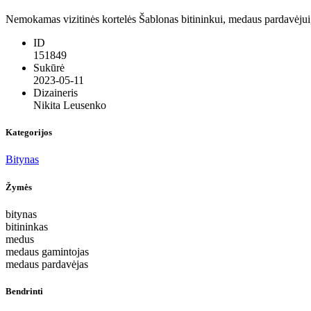
Nemokamas vizitinės kortelės Šablonas bitininkui, medaus pardavėjui, 
ID
151849
Sukūrė
2023-05-11
Dizaineris
Nikita Leusenko
Kategorijos
Bitynas
Žymės
bitynas
bitininkas
medus
medaus gamintojas
medaus pardavėjas
Bendrinti