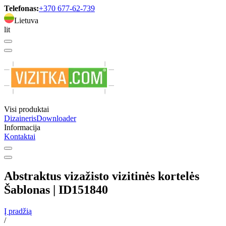
Telefonas:
+370 677-62-739
Lietuva
lit
Visi produktai
Dizaineris
Downloader
Informacija
Kontaktai
Abstraktus vizažisto vizitinės kortelės
Šablonas | ID151840
Į pradžią
/