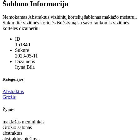
Šablono Informacija
Nemokamas Abstraktus vizitinių kortelių šablonas makiažo meistrui.
Sukurkite vizitinės kortelės išdėstymą su savo rankomis vizitinės
kortelės dizaineriu.
ID
151840
Sukūrė
2023-05-11
Dizaineris
Iryna Bila
Kategorijos
Abstraktus
Grožis
Žymės
makiažas menininkas
Grožio salonas
abstraktus
abstraktus piešinys