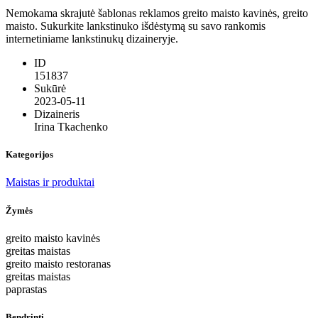
Nemokama skrajutė šablonas reklamos greito maisto kavinės, greito
maisto. Sukurkite lankstinuko išdėstymą su savo rankomis
internetiniame lankstinukų dizaineryje.
ID
151837
Sukūrė
2023-05-11
Dizaineris
Irina Tkachenko
Kategorijos
Maistas ir produktai
Žymės
greito maisto kavinės
greitas maistas
greito maisto restoranas
greitas maistas
paprastas
Bendrinti