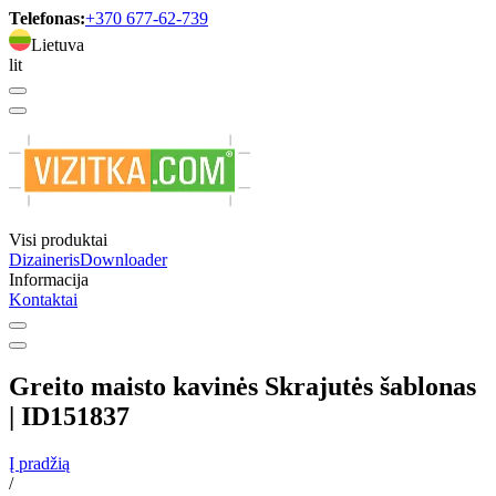
Telefonas:
+370 677-62-739
Lietuva
lit
Visi produktai
Dizaineris
Downloader
Informacija
Kontaktai
Greito maisto kavinės Skrajutės šablonas
| ID151837
Į pradžią
/