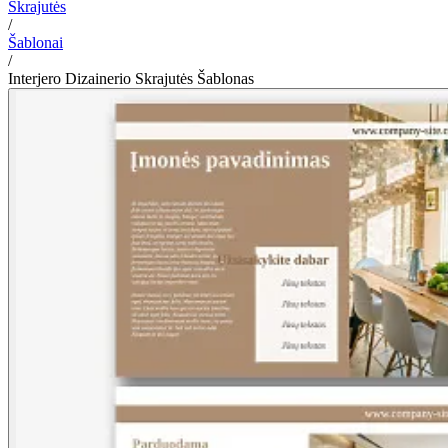
Skrajutės
/
Šablonai
/
Interjero Dizainerio Skrajutės Šablonas