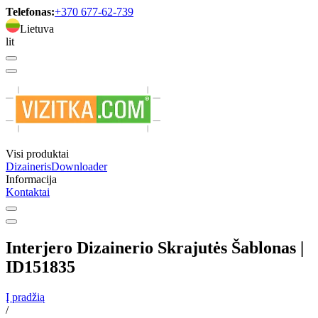
Telefonas:
+370 677-62-739
Lietuva
lit
Visi produktai
Dizaineris
Downloader
Informacija
Kontaktai
Interjero Dizainerio Skrajutės Šablonas |
ID151835
Į pradžią
/