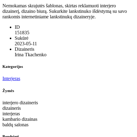
Nemokamas skrajutės šablonas, skirtas reklamuoti interjero
dizainerį, dizaino biurą. Sukurkite lankstinuko išdėstymą su savo
rankomis internetiniame lankstinukų dizaineryje.
ID
151835
Sukūrė
2023-05-11
Dizaineris
Irina Tkachenko
Kategorijos
Interjeras
Žymės
interjero dizaineris
dizaineris
interjeras
kambario dizainas
baldų salonas
Bendrinti