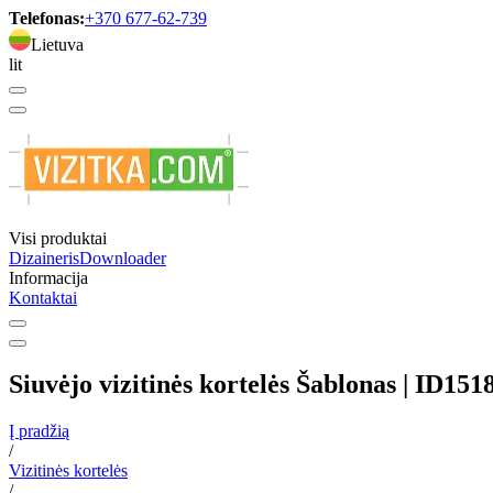
Telefonas:
+370 677-62-739
Lietuva
lit
Visi produktai
Dizaineris
Downloader
Informacija
Kontaktai
Siuvėjo vizitinės kortelės Šablonas | ID151
Į pradžią
/
Vizitinės kortelės
/