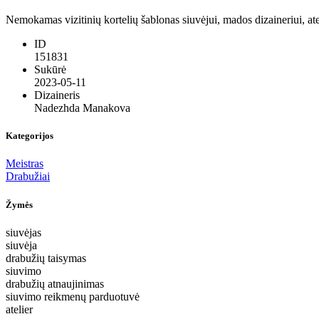
Nemokamas vizitinių kortelių šablonas siuvėjui, mados dizaineriui, at
ID
151831
Sukūrė
2023-05-11
Dizaineris
Nadezhda Manakova
Kategorijos
Meistras
Drabužiai
Žymės
siuvėjas
siuvėja
drabužių taisymas
siuvimo
drabužių atnaujinimas
siuvimo reikmenų parduotuvė
atelier