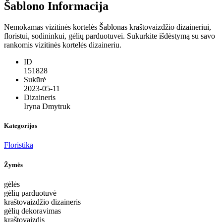
Šablono Informacija
Nemokamas vizitinės kortelės Šablonas kraštovaizdžio dizaineriui,
floristui, sodininkui, gėlių parduotuvei. Sukurkite išdėstymą su savo
rankomis vizitinės kortelės dizaineriu.
ID
151828
Sukūrė
2023-05-11
Dizaineris
Iryna Dmytruk
Kategorijos
Floristika
Žymės
gėlės
gėlių parduotuvė
kraštovaizdžio dizaineris
gėlių dekoravimas
kraštovaizdis