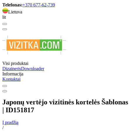
Telefonas:
+370 677-62-739
Lietuva
lit
Visi produktai
Dizaineris
Downloader
Informacija
Kontaktai
Japonų vertėjo vizitinės kortelės Šablonas
| ID151817
Į pradžią
/