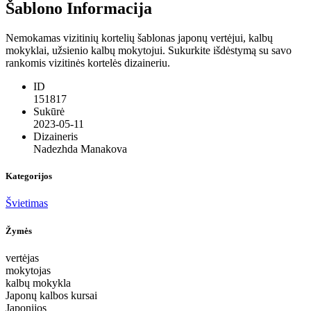
Šablono Informacija
Nemokamas vizitinių kortelių šablonas japonų vertėjui, kalbų
mokyklai, užsienio kalbų mokytojui. Sukurkite išdėstymą su savo
rankomis vizitinės kortelės dizaineriu.
ID
151817
Sukūrė
2023-05-11
Dizaineris
Nadezhda Manakova
Kategorijos
Švietimas
Žymės
vertėjas
mokytojas
kalbų mokykla
Japonų kalbos kursai
Japonijos