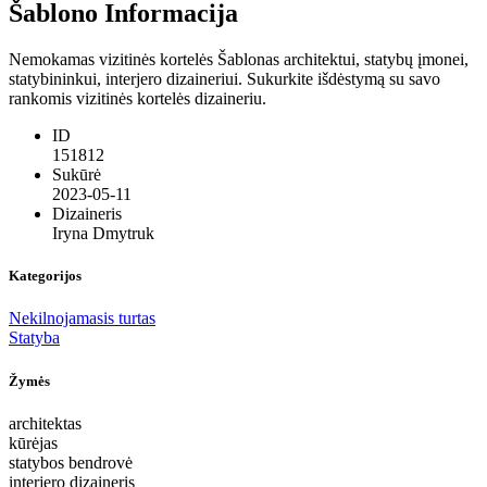
Šablono Informacija
Nemokamas vizitinės kortelės Šablonas architektui, statybų įmonei,
statybininkui, interjero dizaineriui. Sukurkite išdėstymą su savo
rankomis vizitinės kortelės dizaineriu.
ID
151812
Sukūrė
2023-05-11
Dizaineris
Iryna Dmytruk
Kategorijos
Nekilnojamasis turtas
Statyba
Žymės
architektas
kūrėjas
statybos bendrovė
interjero dizaineris