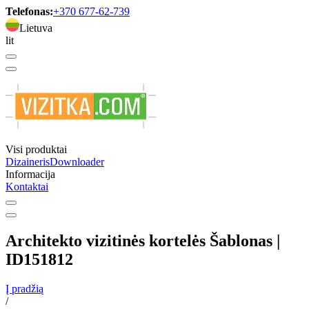
Telefonas:
+370 677-62-739
Lietuva
lit
Visi produktai
Dizaineris
Downloader
Informacija
Kontaktai
Architekto vizitinės kortelės Šablonas |
ID151812
Į pradžią
/