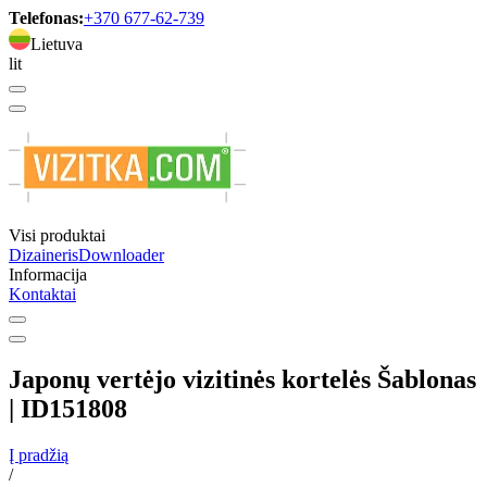
Telefonas:
+370 677-62-739
Lietuva
lit
Visi produktai
Dizaineris
Downloader
Informacija
Kontaktai
Japonų vertėjo vizitinės kortelės Šablonas
| ID151808
Į pradžią
/