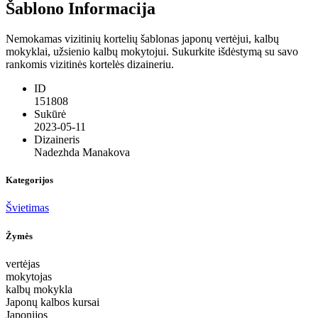
Šablono Informacija
Nemokamas vizitinių kortelių šablonas japonų vertėjui, kalbų
mokyklai, užsienio kalbų mokytojui. Sukurkite išdėstymą su savo
rankomis vizitinės kortelės dizaineriu.
ID
151808
Sukūrė
2023-05-11
Dizaineris
Nadezhda Manakova
Kategorijos
Švietimas
Žymės
vertėjas
mokytojas
kalbų mokykla
Japonų kalbos kursai
Japonijos