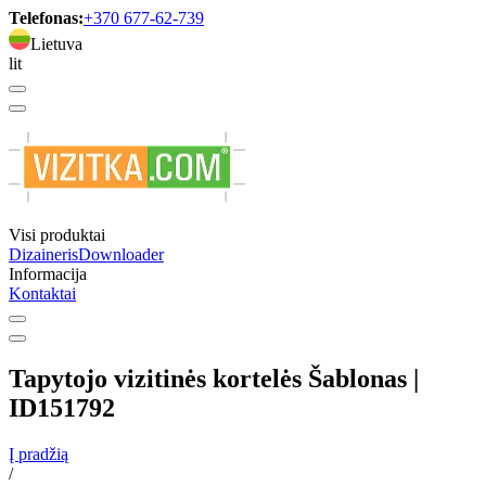
Telefonas:
+370 677-62-739
Lietuva
lit
Visi produktai
Dizaineris
Downloader
Informacija
Kontaktai
Tapytojo vizitinės kortelės Šablonas |
ID151792
Į pradžią
/