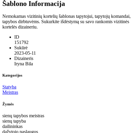
Šablono Informacija
Nemokamas vizitinių kortelių šablonas tapytojui, tapytojų komandai,
tapybos dirbtuvėms. Sukurkite išdėstymą su savo rankomis vizitinės
kortelės dizaineriu.
ID
151792
Sukūrė
2023-05-11
Dizaineris
Iryna Bila
Kategorijos
Statyba
Meistras
Žymės
sienų tapybos meistras
sienų tapyba
dailininkas
dažytojo paslaugos