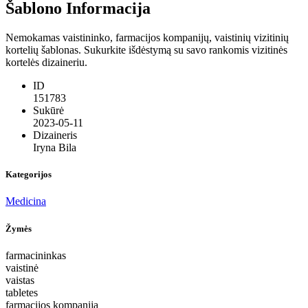
Šablono Informacija
Nemokamas vaistininko, farmacijos kompanijų, vaistinių vizitinių
kortelių šablonas. Sukurkite išdėstymą su savo rankomis vizitinės
kortelės dizaineriu.
ID
151783
Sukūrė
2023-05-11
Dizaineris
Iryna Bila
Kategorijos
Medicina
Žymės
farmacininkas
vaistinė
vaistas
tabletes
farmacijos kompanija