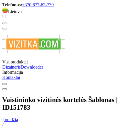
Telefonas:
+370 677-62-739
Lietuva
lit
Visi produktai
Dizaineris
Downloader
Informacija
Kontaktai
Vaistininko vizitinės kortelės Šablonas |
ID151783
Į pradžią
/