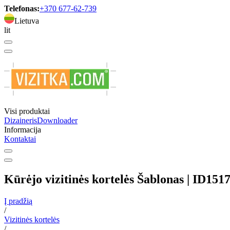
Telefonas:
+370 677-62-739
Lietuva
lit
Visi produktai
Dizaineris
Downloader
Informacija
Kontaktai
Kūrėjo vizitinės kortelės Šablonas | ID151
Į pradžią
/
Vizitinės kortelės
/