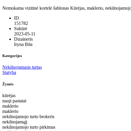
Nemokama vizitinė kortelė šablonas Kūrėjas, maklerio, nekilnojamojo t
ID
151782
Sukūrė
2023-05-11
Dizaineris
Iryna Bila
Kategorijos
Nekilnojamasis turtas
Statyba
Žymės
kūrėjas
nauji pastatai
maklerio
maklerio
nekilnojamojo turto brokeris
nekilnojamąjį
nekilnojamojo turto pirkimas