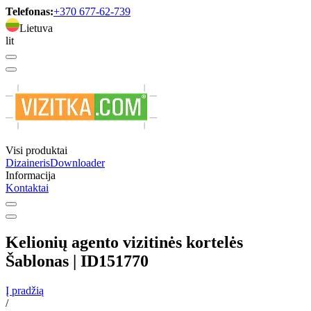
Telefonas:
+370 677-62-739
Lietuva
lit
Visi produktai
Dizaineris
Downloader
Informacija
Kontaktai
Kelionių agento vizitinės kortelės
Šablonas | ID151770
Į pradžią
/