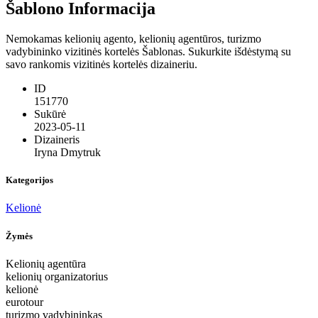
Šablono Informacija
Nemokamas kelionių agento, kelionių agentūros, turizmo
vadybininko vizitinės kortelės Šablonas. Sukurkite išdėstymą su
savo rankomis vizitinės kortelės dizaineriu.
ID
151770
Sukūrė
2023-05-11
Dizaineris
Iryna Dmytruk
Kategorijos
Kelionė
Žymės
Kelionių agentūra
kelionių organizatorius
kelionė
eurotour
turizmo vadybininkas