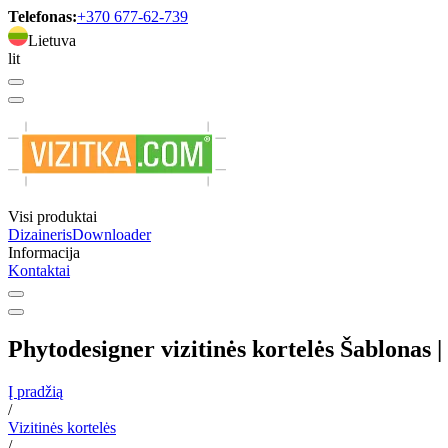
Telefonas:
+370 677-62-739
Lietuva
lit
Visi produktai
Dizaineris
Downloader
Informacija
Kontaktai
Phytodesigner vizitinės kortelės Šablonas 
Į pradžią
/
Vizitinės kortelės
/