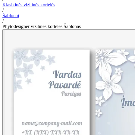
Klasikinės vizitinės kortelės
/
Šablonai
/
Phytodesigner vizitinės kortelės Šablonas