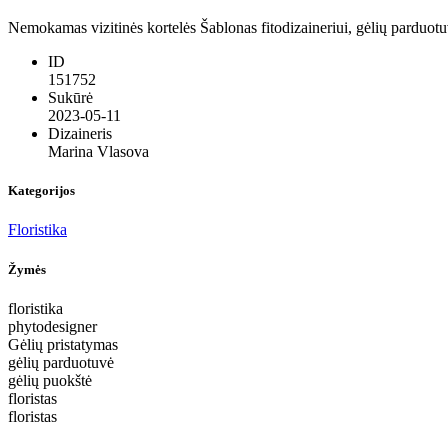
Nemokamas vizitinės kortelės Šablonas fitodizaineriui, gėlių parduotuve
ID
151752
Sukūrė
2023-05-11
Dizaineris
Marina Vlasova
Kategorijos
Floristika
Žymės
floristika
phytodesigner
Gėlių pristatymas
gėlių parduotuvė
gėlių puokštė
floristas
floristas