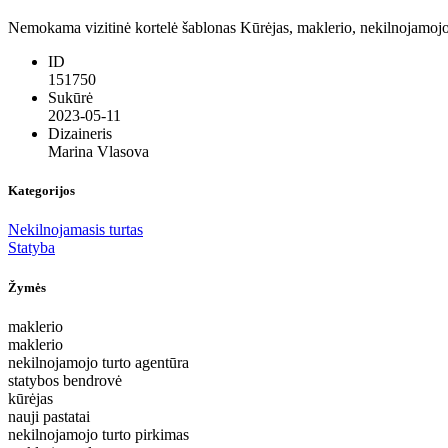
Nemokama vizitinė kortelė šablonas Kūrėjas, maklerio, nekilnojamojo t
ID
151750
Sukūrė
2023-05-11
Dizaineris
Marina Vlasova
Kategorijos
Nekilnojamasis turtas
Statyba
Žymės
maklerio
maklerio
nekilnojamojo turto agentūra
statybos bendrovė
kūrėjas
nauji pastatai
nekilnojamojo turto pirkimas