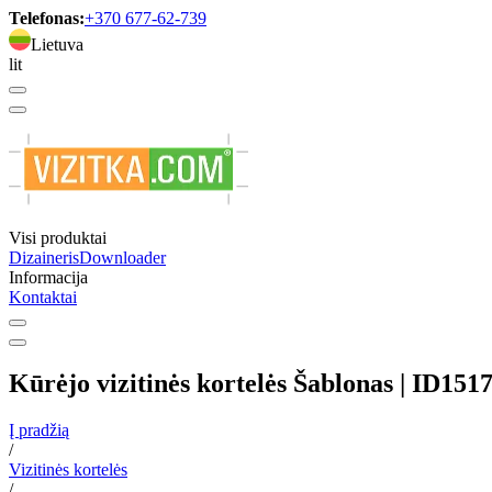
Telefonas:
+370 677-62-739
Lietuva
lit
Visi produktai
Dizaineris
Downloader
Informacija
Kontaktai
Kūrėjo vizitinės kortelės Šablonas | ID151
Į pradžią
/
Vizitinės kortelės
/