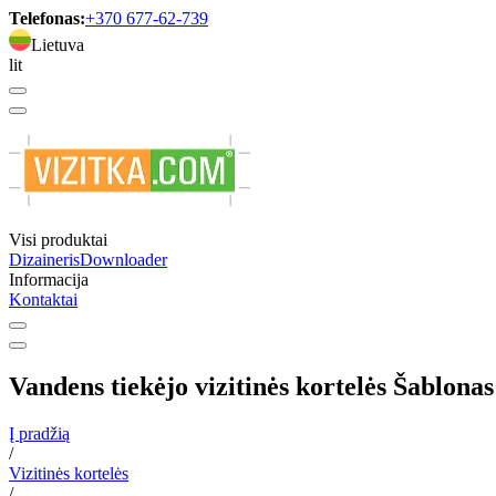
Telefonas:
+370 677-62-739
Lietuva
lit
Visi produktai
Dizaineris
Downloader
Informacija
Kontaktai
Vandens tiekėjo vizitinės kortelės Šablona
Į pradžią
/
Vizitinės kortelės
/