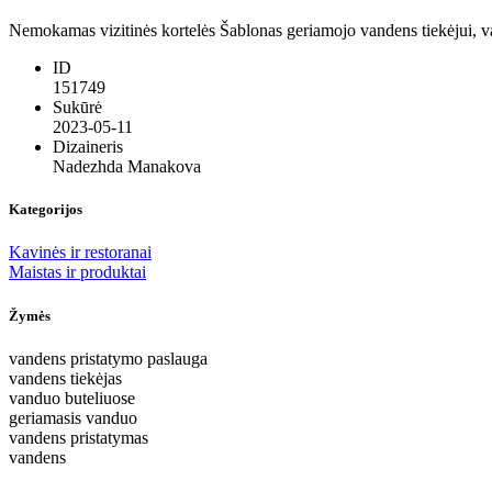
Nemokamas vizitinės kortelės Šablonas geriamojo vandens tiekėjui, va
ID
151749
Sukūrė
2023-05-11
Dizaineris
Nadezhda Manakova
Kategorijos
Kavinės ir restoranai
Maistas ir produktai
Žymės
vandens pristatymo paslauga
vandens tiekėjas
vanduo buteliuose
geriamasis vanduo
vandens pristatymas
vandens