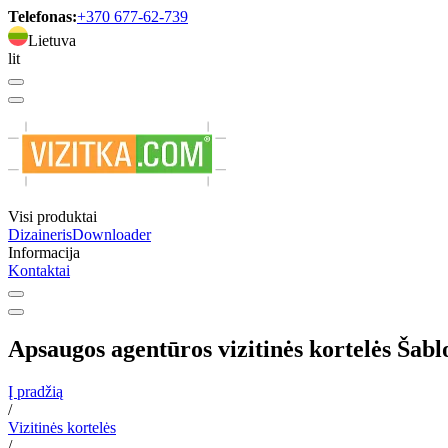
Telefonas:
+370 677-62-739
Lietuva
lit
Visi produktai
Dizaineris
Downloader
Informacija
Kontaktai
Apsaugos agentūros vizitinės kortelės Šabl
Į pradžią
/
Vizitinės kortelės
/