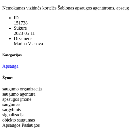
Nemokamas vizitinės kortelės Šablonas apsaugos agentūroms, apsaugos
ID
151738
Sukūrė
2023-05-11
Dizaineris
Marina Vlasova
Kategorijos
Apsauga
Žymės
saugumo organizacija
saugumo agentūra
apsaugos įmonė
saugumas
sargybinis
signalizacija
objekto saugumas
Apsaugos Paslaugos