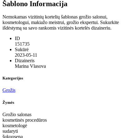
Šablono Informacija
Nemokamas vizitinių kortelių šablonas grožio salonui,
kosmetologui, makiažo meistrui, grožio ekspertui. Sukurkite
išdėstymą su savo rankomis vizitinės kortelės dizaineriu.
ID
151735
Sukūrė
2023-05-11
Dizaineris
Marina Vlasova
Kategorijos
Grožis
Žymės
Grožio salonas
kosmetinės procedūros
kosmetologė
sudaryti
šukuosena