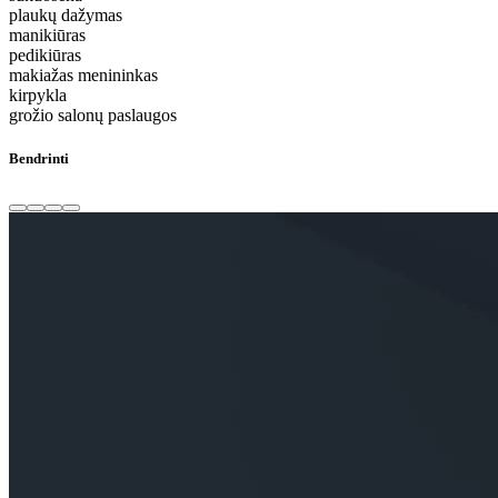
plaukų dažymas
manikiūras
pedikiūras
makiažas menininkas
kirpykla
grožio salonų paslaugos
Bendrinti