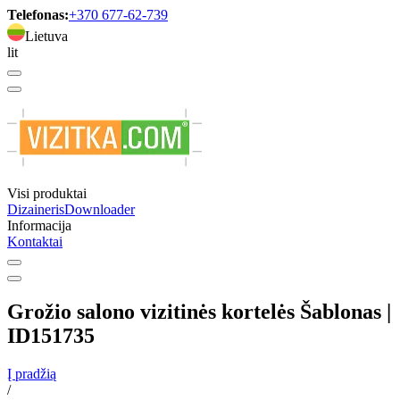
Telefonas:
+370 677-62-739
Lietuva
lit
Visi produktai
Dizaineris
Downloader
Informacija
Kontaktai
Grožio salono vizitinės kortelės Šablonas |
ID151735
Į pradžią
/