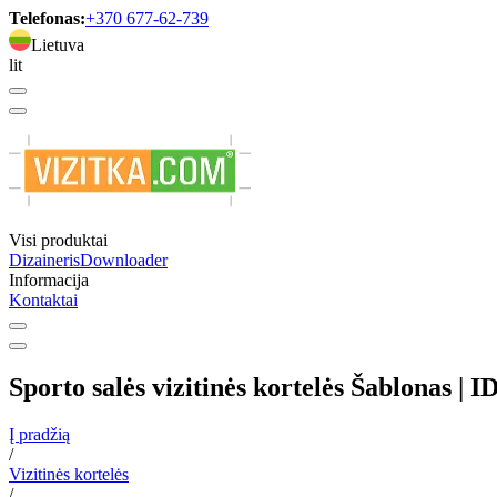
Telefonas:
+370 677-62-739
Lietuva
lit
Visi produktai
Dizaineris
Downloader
Informacija
Kontaktai
Sporto salės vizitinės kortelės Šablonas | 
Į pradžią
/
Vizitinės kortelės
/