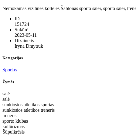
Nemokamas vizitinės kortelės Šablonas sporto salei, sporto salei, trene
ID
151724
Sukūrė
2023-05-11
Dizaineris
Iryna Dmytruk
Kategorijos
Sportas
Žymės
salė
salė
sunkiosios atletikos sportas
sunkiosios atletikos treneris
treneris
sporto klubas
kultūrizmas
Šūpuļkrēsls