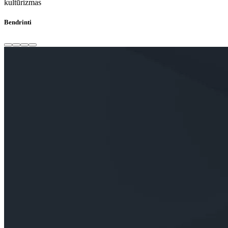
kultūrizmas
Bendrinti