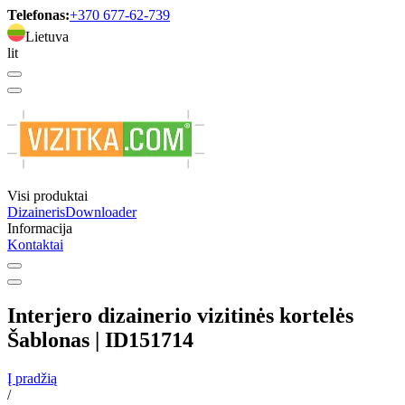
Telefonas:
+370 677-62-739
Lietuva
lit
Visi produktai
Dizaineris
Downloader
Informacija
Kontaktai
Interjero dizainerio vizitinės kortelės
Šablonas | ID151714
Į pradžią
/