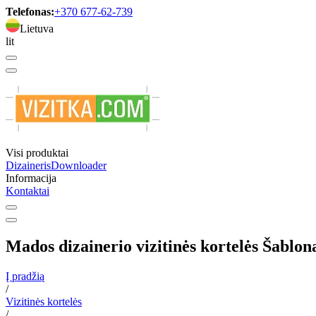
Telefonas:
+370 677-62-739
Lietuva
lit
Visi produktai
Dizaineris
Downloader
Informacija
Kontaktai
Mados dizainerio vizitinės kortelės Šablon
Į pradžią
/
Vizitinės kortelės
/