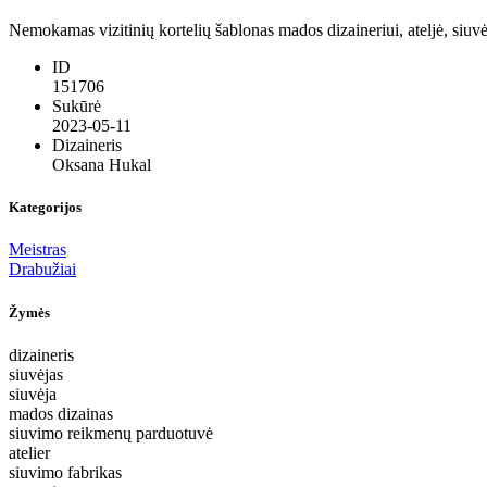
Nemokamas vizitinių kortelių šablonas mados dizaineriui, ateljė, siuv
ID
151706
Sukūrė
2023-05-11
Dizaineris
Oksana Hukal
Kategorijos
Meistras
Drabužiai
Žymės
dizaineris
siuvėjas
siuvėja
mados dizainas
siuvimo reikmenų parduotuvė
atelier
siuvimo fabrikas