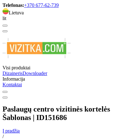
Telefonas:
+370 677-62-739
Lietuva
lit
Visi produktai
Dizaineris
Downloader
Informacija
Kontaktai
Paslaugų centro vizitinės kortelės
Šablonas | ID151686
Į pradžią
/