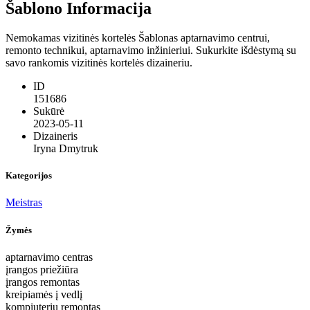
Šablono Informacija
Nemokamas vizitinės kortelės Šablonas aptarnavimo centrui,
remonto technikui, aptarnavimo inžinieriui. Sukurkite išdėstymą su
savo rankomis vizitinės kortelės dizaineriu.
ID
151686
Sukūrė
2023-05-11
Dizaineris
Iryna Dmytruk
Kategorijos
Meistras
Žymės
aptarnavimo centras
įrangos priežiūra
įrangos remontas
kreipiamės į vedlį
kompiuterių remontas