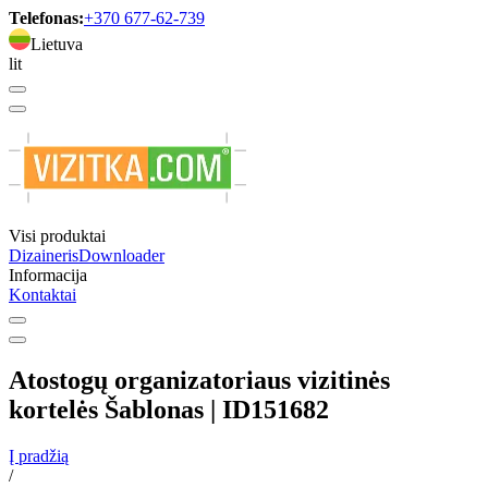
Telefonas:
+370 677-62-739
Lietuva
lit
Visi produktai
Dizaineris
Downloader
Informacija
Kontaktai
Atostogų organizatoriaus vizitinės
kortelės Šablonas | ID151682
Į pradžią
/