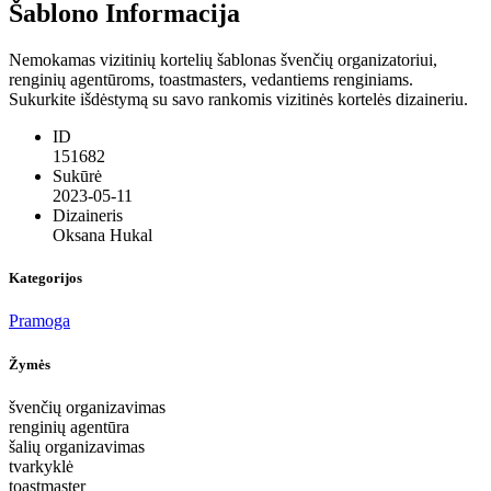
Šablono Informacija
Nemokamas vizitinių kortelių šablonas švenčių organizatoriui,
renginių agentūroms, toastmasters, vedantiems renginiams.
Sukurkite išdėstymą su savo rankomis vizitinės kortelės dizaineriu.
ID
151682
Sukūrė
2023-05-11
Dizaineris
Oksana Hukal
Kategorijos
Pramoga
Žymės
švenčių organizavimas
renginių agentūra
šalių organizavimas
tvarkyklė
toastmaster