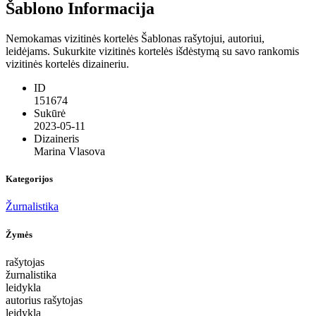
Šablono Informacija
Nemokamas vizitinės kortelės Šablonas rašytojui, autoriui,
leidėjams. Sukurkite vizitinės kortelės išdėstymą su savo rankomis
vizitinės kortelės dizaineriu.
ID
151674
Sukūrė
2023-05-11
Dizaineris
Marina Vlasova
Kategorijos
Žurnalistika
Žymės
rašytojas
žurnalistika
leidykla
autorius rašytojas
leidykla