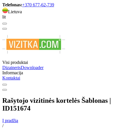
Telefonas:
+370 677-62-739
Lietuva
lit
Visi produktai
Dizaineris
Downloader
Informacija
Kontaktai
Rašytojo vizitinės kortelės Šablonas |
ID151674
Į pradžią
/