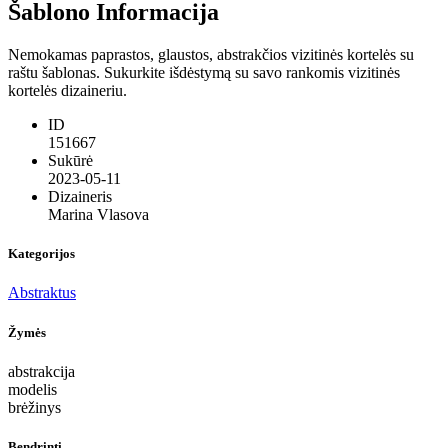
Šablono Informacija
Nemokamas paprastos, glaustos, abstrakčios vizitinės kortelės su
raštu šablonas. Sukurkite išdėstymą su savo rankomis vizitinės
kortelės dizaineriu.
ID
151667
Sukūrė
2023-05-11
Dizaineris
Marina Vlasova
Kategorijos
Abstraktus
Žymės
abstrakcija
modelis
brėžinys
Bendrinti