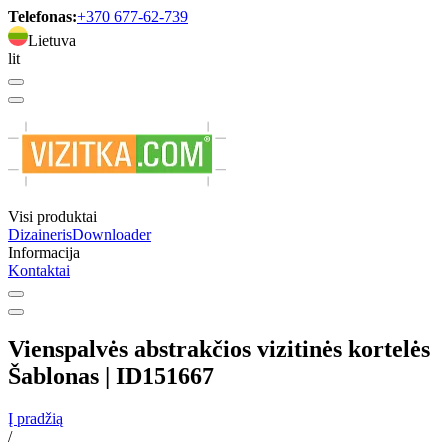
Telefonas:
+370 677-62-739
Lietuva
lit
Visi produktai
Dizaineris
Downloader
Informacija
Kontaktai
Vienspalvės abstrakčios vizitinės kortelės
Šablonas | ID151667
Į pradžią
/