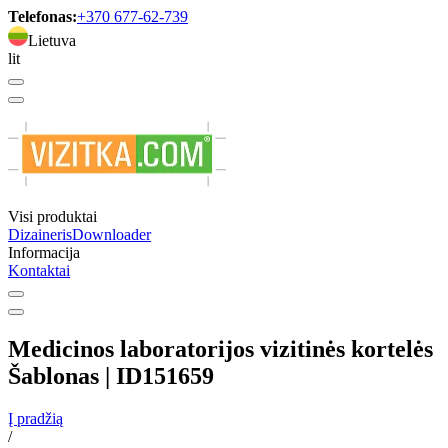
Telefonas:
+370 677-62-739
Lietuva
lit
Visi produktai
Dizaineris
Downloader
Informacija
Kontaktai
Medicinos laboratorijos vizitinės kortelės
Šablonas | ID151659
Į pradžią
/