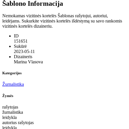
Šablono Informacija
Nemokamas vizitinės kortelės Šablonas rašytojui, autoriui,
leidėjams. Sukurkite vizitinės kortelės išdėstymą su savo rankomis
vizitinės kortelės dizaineriu.
ID
151651
Sukūrė
2023-05-11
Dizaineris
Marina Vlasova
Kategorijos
Žurnalistika
Žymės
rašytojas
žurnalistika
leidykla
autorius rašytojas
leidykla