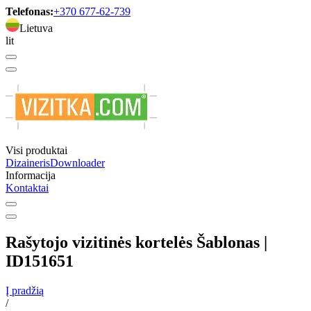
Telefonas:
+370 677-62-739
Lietuva
lit
Visi produktai
Dizaineris
Downloader
Informacija
Kontaktai
Rašytojo vizitinės kortelės Šablonas |
ID151651
Į pradžią
/