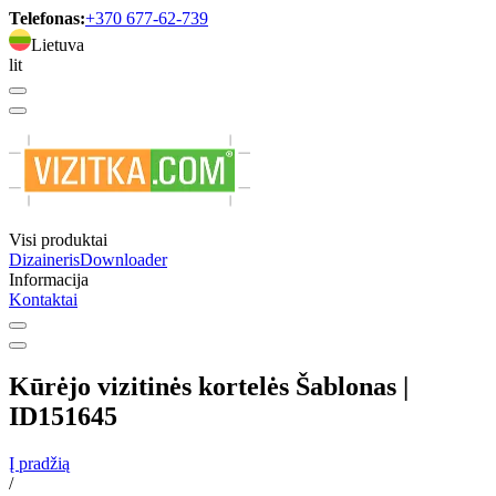
Telefonas:
+370 677-62-739
Lietuva
lit
Visi produktai
Dizaineris
Downloader
Informacija
Kontaktai
Kūrėjo vizitinės kortelės Šablonas |
ID151645
Į pradžią
/