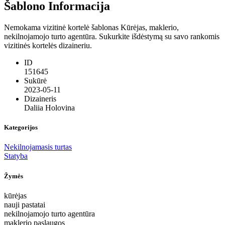
Šablono Informacija
Nemokama vizitinė kortelė šablonas Kūrėjas, maklerio,
nekilnojamojo turto agentūra. Sukurkite išdėstymą su savo rankomis
vizitinės kortelės dizaineriu.
ID
151645
Sukūrė
2023-05-11
Dizaineris
Daliia Holovina
Kategorijos
Nekilnojamasis turtas
Statyba
Žymės
kūrėjas
nauji pastatai
nekilnojamojo turto agentūra
maklerio paslaugos